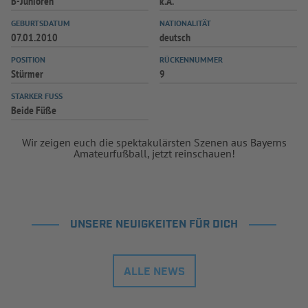
B-Junioren
k.A.
INFOTHEK
SPIELPLUS
GEBURTSDATUM
NATIONALITÄT
07.01.2010
deutsch
POSITION
RÜCKENNUMMER
Stürmer
9
STARKER FUSS
Beide Füße
Wir zeigen euch die spektakulärsten Szenen aus Bayerns
Amateurfußball, jetzt reinschauen!
UNSERE NEUIGKEITEN FÜR DICH
ALLE NEWS