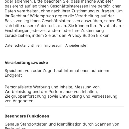
Schulungsangebot Vereinsmitarbeiter
BFV-Geschäftsstellen
Trainerbörse
Login SpielPlus
FOLGE DEM BFV
TOP-VEREINE
TOP-PARTNER