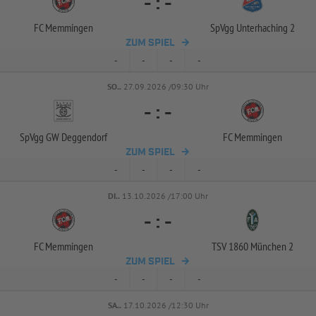
-
:
-
FC Memmingen
SpVgg Unterhaching 2
ZUM SPIEL
-
-
-
-
SO..
27.09.2026 /09:30 Uhr
-
:
-
SpVgg GW Deggendorf
FC Memmingen
ZUM SPIEL
-
-
-
-
DI..
13.10.2026 /17:00 Uhr
-
:
-
FC Memmingen
TSV 1860 München 2
ZUM SPIEL
-
-
-
-
SA..
17.10.2026 /12:30 Uhr