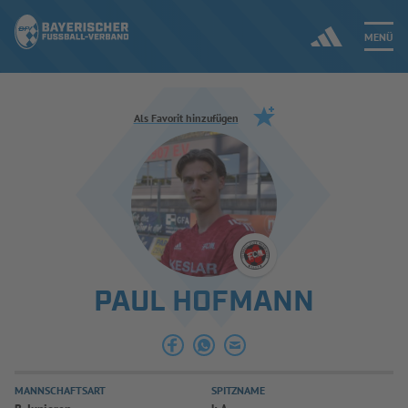
MENÜ
Jetzt einloggen
Als Favorit hinzufügen
ERGEBNISSE & WETTBEWERBE
NEUIGKEITEN
SPIELBETRIEB & VERBANDSLEBEN
PAUL HOFMANN
AUSBILDUNG & FÖRDERUNG
DER VERBAND
MANNSCHAFTSART
SPITZNAME