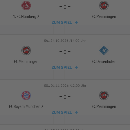
-
:
-
1. FC Nürnberg 2
FC Memmingen
ZUM SPIEL
-
-
-
-
SA..
24.10.2026 /14:00 Uhr
-
:
-
FC Memmingen
FC Deisenhofen
ZUM SPIEL
-
-
-
-
SO..
01.11.2026 /12:00 Uhr
-
:
-
FC Bayern München 2
FC Memmingen
ZUM SPIEL
-
-
-
-