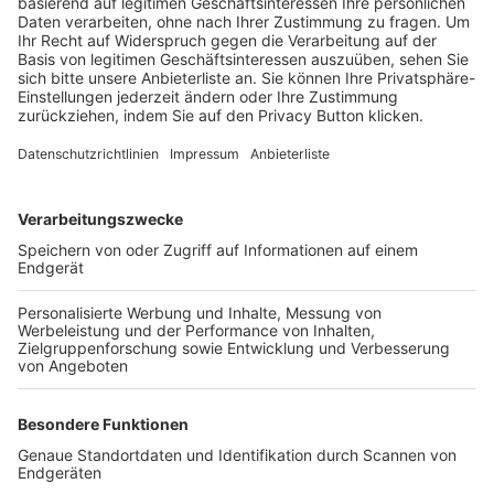
Trainerbörse
Login SpielPlus
FOLGE DEM BFV
TOP-VEREINE
TOP-PARTNER