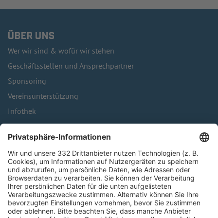
ÜBER UNS
Wer wir sind & wofür wir stehen
Geschäftsstellen und Ansprechpartner
Sponsoring
Vereinsunterstützung
Infothek
Kontakt
HÄUFIG BESUCHTE SEITEN
Pässe und Vereinswechsel
Trainerausbildung
Schulungsangebot Vereinsmitarbeiter
BFV-Geschäftsstellen