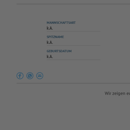
MANNSCHAFTSART
k.A.
SPITZNAME
k.A.
GEBURTSDATUM
k.A.
Wir zeigen e