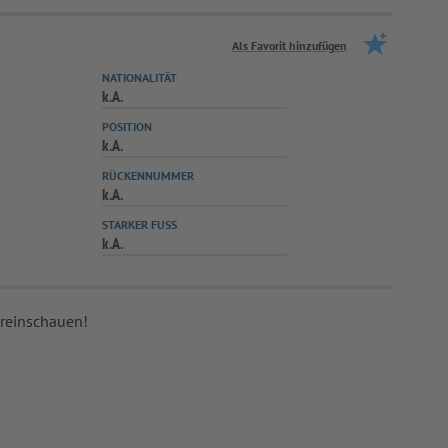
Als Favorit hinzufügen
NATIONALITÄT
k.A.
POSITION
k.A.
RÜCKENNUMMER
k.A.
STARKER FUSS
k.A.
 reinschauen!