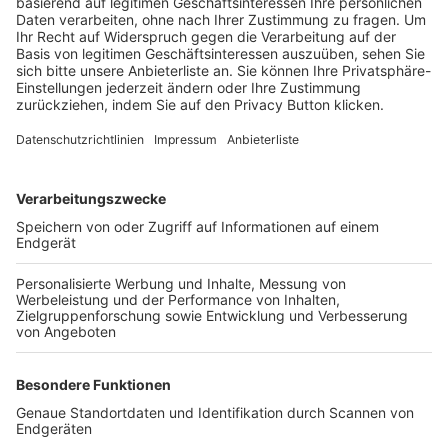
Trainerbörse
Login SpielPlus
FOLGE DEM BFV
TOP-VEREINE
TOP-PARTNER