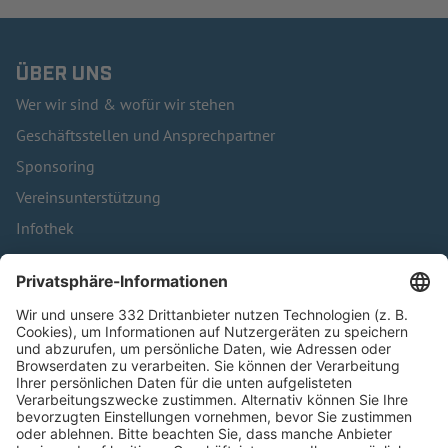
ÜBER UNS
Wer wir sind & wofür wir stehen
Geschäftsstellen und Ansprechpartner
Sponsoring
Vereinsunterstützung
Infothek
Kontakt
HÄUFIG BESUCHTE SEITEN
Pässe und Vereinswechsel
Trainerausbildung
Schulungsangebot Vereinsmitarbeiter
BFV-Geschäftsstellen