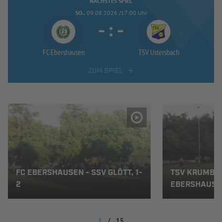
NÄCHSTES SPIEL
SO..
09.08.2026 /17:00 Uhr
-
:
-
FC Ebershausen
TSV Ustersbach
ZUM SPIEL
FC EBERSHAUSEN - SSV GLÖTT, 1-
TSV KRUMBAC
2
EBERSHAUSEN
1
/
15