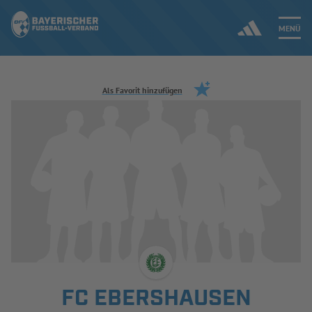
MENÜ
Jetzt einloggen
Als Favorit hinzufügen
ERGEBNISSE & WETTBEWERBE
NEUIGKEITEN
SPIELBETRIEB & VERBANDSLEBEN
AUSBILDUNG & FÖRDERUNG
DER VERBAND
FC EBERSHAUSEN