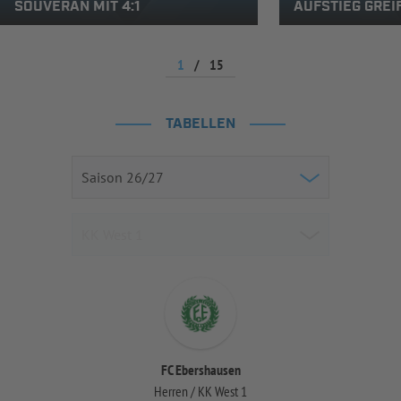
SOUVERÄN MIT 4:1
AUFSTIEG GREI
1
/
15
TABELLEN
FC Ebershausen
Herren / KK West 1