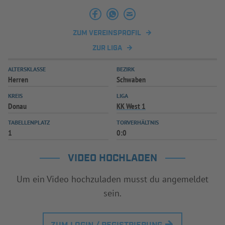
INFOTHEK
SPIELPLUS
ZUM VEREINSPROFIL
ZUR LIGA
ALTERSKLASSE
BEZIRK
Herren
Schwaben
KREIS
LIGA
Donau
KK West 1
TABELLENPLATZ
TORVERHÄLTNIS
1
0:0
VIDEO HOCHLADEN
Um ein Video hochzuladen musst du angemeldet
sein.