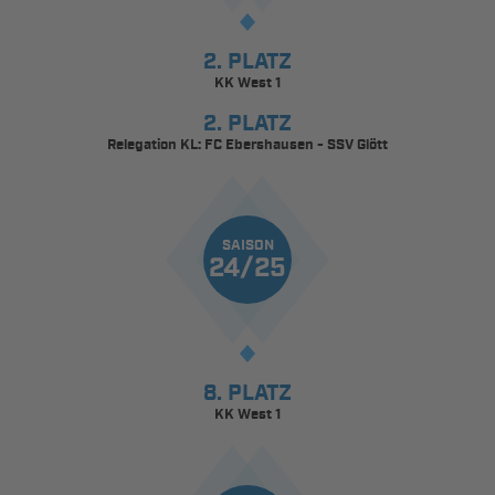
2. PLATZ
KK West 1
2. PLATZ
Relegation KL: FC Ebershausen - SSV Glött
SAISON
24/25
8. PLATZ
KK West 1