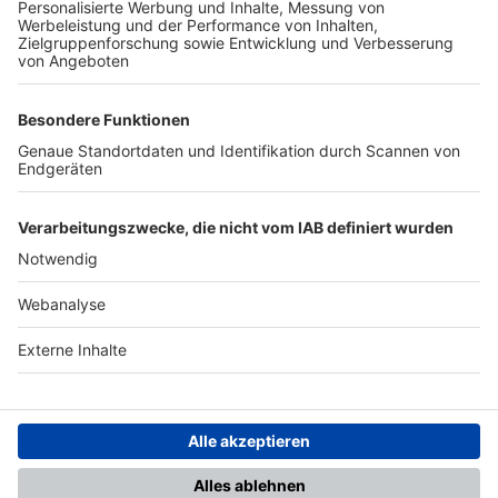
TOP-PARTNER
SFV
DFB
UEFA
FIFA
Nutzungsbedingungen
Datenschutz
Impressum