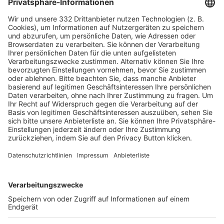
HÄUFIG BESUCHTE SEITEN
Pässe und Vereinswechsel
Trainerausbildung
Schulungsangebot Vereinsmitarbeiter
BFV-Geschäftsstellen
Trainerbörse
Login SpielPlus
FOLGE DEM BFV
TOP-VEREINE