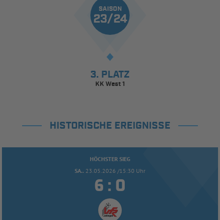
SAISON
23/24
3. PLATZ
KK West 1
HISTORISCHE EREIGNISSE
HÖCHSTER SIEG
SA..
23.05.2026 /15:30 Uhr


: