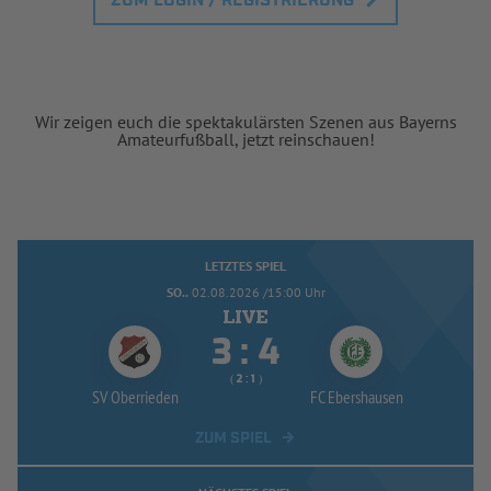
ZUM LOGIN / REGISTRIERUNG
Wir zeigen euch die spektakulärsten Szenen aus Bayerns
Amateurfußball, jetzt reinschauen!
LETZTES SPIEL
SO..
02.08.2026 /15:00 Uhr


:
( 
 )
:
SV Oberrieden
FC Ebershausen
ZUM SPIEL