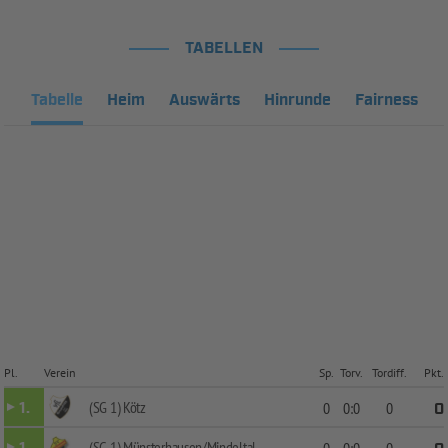
TABELLEN
Tabelle
Heim
Auswärts
Hinrunde
Fairness
Pl.
Verein
Sp.
Torv.
Tordiff.
Pkt.
(SG 1) Kötz
1.
0
0:0
0
0
(SG 1) Münsterhausen/Mindeltal
0
0:0
0