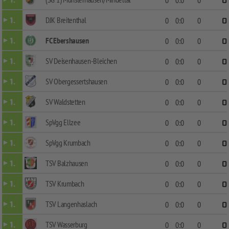
1.
0
DJK Breitenthal
1.
0
0:0
0
0
FC Ebershausen
1.
0
0:0
0
0
SV Deisenhausen-Bleichen
1.
0
0:0
0
0
SV Obergessertshausen
1.
0
0:0
0
0
SV Waldstetten
1.
0
0:0
0
0
SpVgg Ellzee
1.
0
0:0
0
0
SpVgg Krumbach
1.
0
0:0
0
0
TSV Balzhausen
1.
0
0:0
0
0
TSV Krumbach
1.
0
0:0
0
0
TSV Langenhaslach
1.
0
0:0
0
0
TSV Wasserburg
1.
0
0:0
0
0