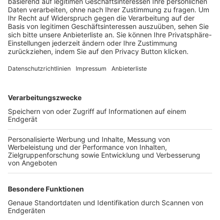
Trainerbörse
Login SpielPlus
FOLGE DEM BFV
TOP-VEREINE
TOP-PARTNER