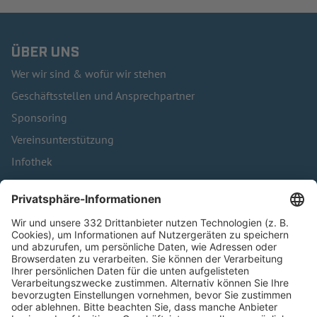
ÜBER UNS
Wer wir sind & wofür wir stehen
Geschäftsstellen und Ansprechpartner
Sponsoring
Vereinsunterstützung
Infothek
Kontakt
HÄUFIG BESUCHTE SEITEN
Pässe und Vereinswechsel
Trainerausbildung
Schulungsangebot Vereinsmitarbeiter
BFV-Geschäftsstellen