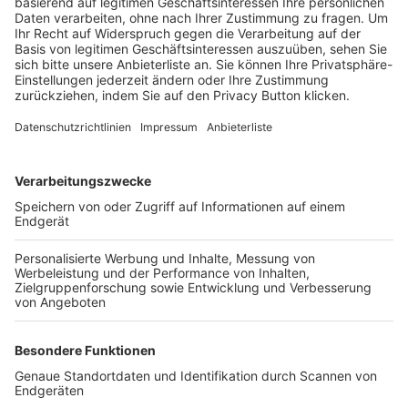
Trainerbörse
Login SpielPlus
FOLGE DEM BFV
TOP-VEREINE
TOP-PARTNER