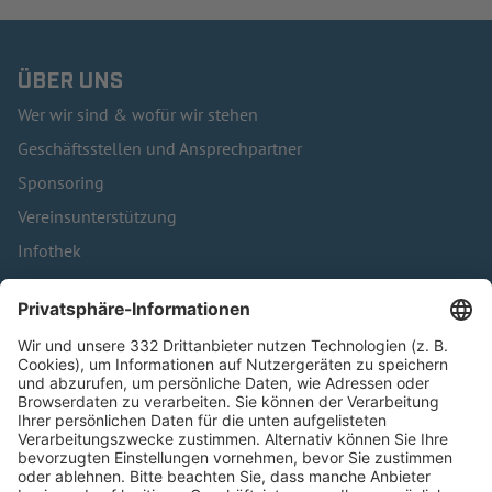
ÜBER UNS
Wer wir sind & wofür wir stehen
Geschäftsstellen und Ansprechpartner
Sponsoring
Vereinsunterstützung
Infothek
Kontakt
HÄUFIG BESUCHTE SEITEN
Pässe und Vereinswechsel
Trainerausbildung
Schulungsangebot Vereinsmitarbeiter
BFV-Geschäftsstellen