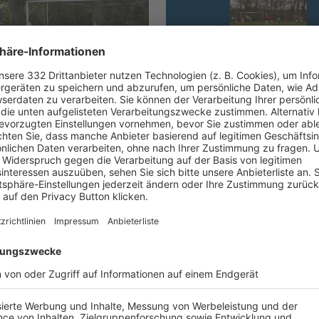
SV DEISENHAUSEN-BLEIC
GVEA, 1:2
SV HOCHWANG, 4-2
UNSERE NEUIGKEITEN FÜR DICH
ALLE NEWS