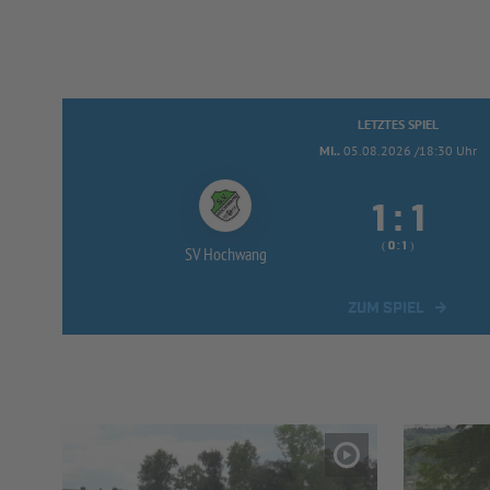
LETZTES SPIEL
MI..
05.08.2026 /18:30 Uhr


:
( 
 )
:
SV Hochwang
ZUM SPIEL