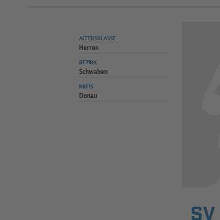
ALTERSKLASSE
Herren
BEZIRK
Schwaben
KREIS
Donau
SV