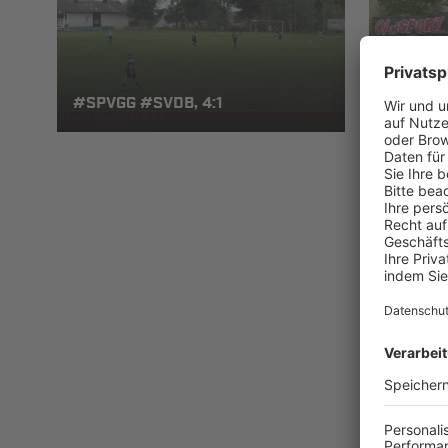
#SPVGG #SVDB, 4:1
#SVDB#