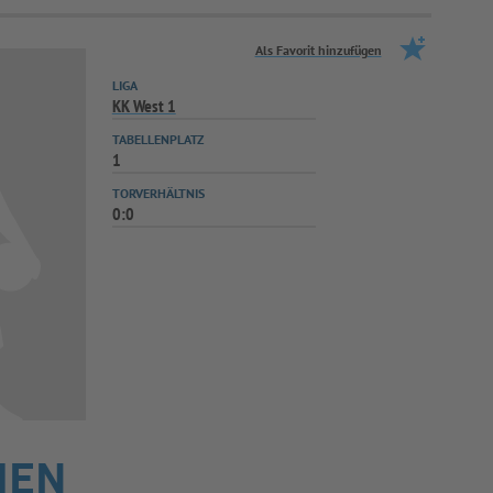
Als Favorit hinzufügen
LIGA
KK West 1
TABELLENPLATZ
1
TORVERHÄLTNIS
0:0
HEN