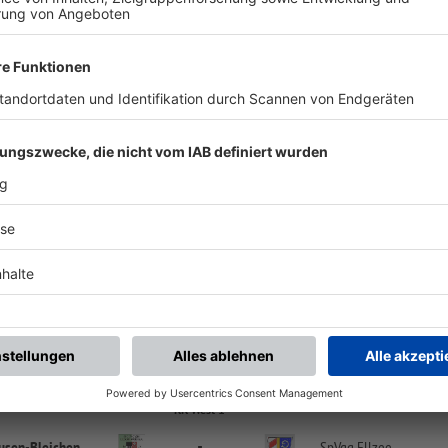
chste Spiele
Letzte Spiele
Kompletter Spielplan
FS/H/K-FS/D/1
-
:
-
usen-
Bleichen
TSV Burgau
Sportplatz in Bleichen | Sportplatzweg 11 | 86489 Deisenhausen
KK West 1
-
:
-
TSV Krumbach
SV Deisenhausen-
Ble
Krumbach Waldsportplatz | Jahnstr. 20 | 86381 Krumbach (Schwaben)
KK West 1
usen-
Bleichen
SpVgg Ellzee