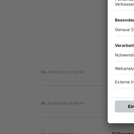
Nä
SV Deisenha
SO..
09.08.2026 /17:00 Uhr
SO..
16.08.2026 /15:00 Uhr
SV Deisenha