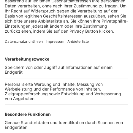
Trainerbörse
Login SpielPlus
FOLGE DEM BFV
TOP-VEREINE
TOP-PARTNER