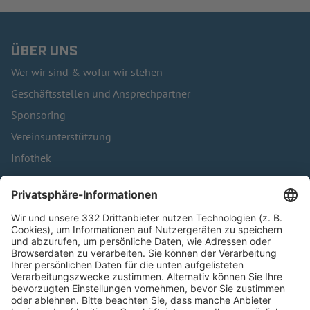
ÜBER UNS
Wer wir sind & wofür wir stehen
Geschäftsstellen und Ansprechpartner
Sponsoring
Vereinsunterstützung
Infothek
Kontakt
HÄUFIG BESUCHTE SEITEN
Pässe und Vereinswechsel
Trainerausbildung
Schulungsangebot Vereinsmitarbeiter
BFV-Geschäftsstellen