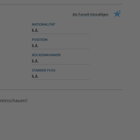
Als Favorit hinzufügen
NATIONALITÄT
k.A.
POSITION
k.A.
RÜCKENNUMMER
k.A.
STARKER FUSS
k.A.
 reinschauen!