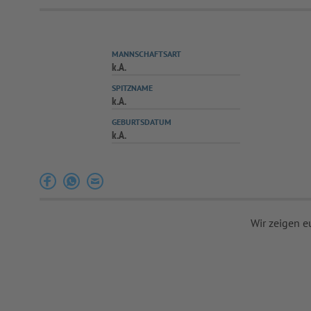
MANNSCHAFTSART
k.A.
SPITZNAME
k.A.
GEBURTSDATUM
k.A.
Wir zeigen e