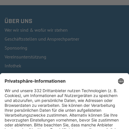
ÜBER UNS
Wer wir sind & wofür wir stehen
Geschäftsstellen und Ansprechpartner
Sponsoring
Vereinsunterstützung
Infothek
Kontakt
HÄUFIG BESUCHTE SEITEN
Pässe und Vereinswechsel
Trainerausbildung
Schulungsangebot Vereinsmitarbeiter
BFV-Geschäftsstellen