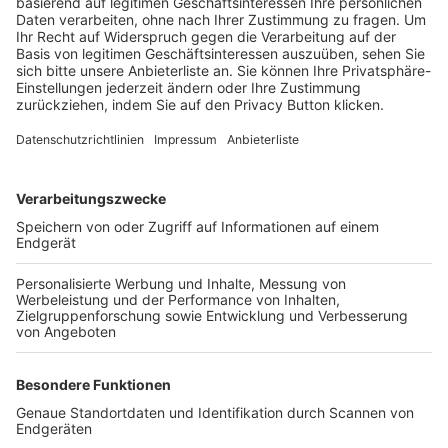
Trainerbörse
Login SpielPlus
FOLGE DEM BFV
TOP-VEREINE
TOP-PARTNER