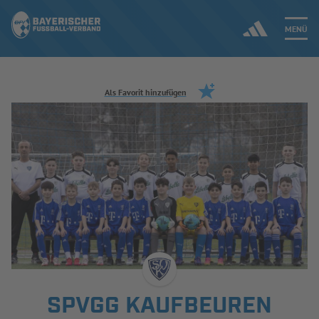
MENÜ
Jetzt einloggen
Als Favorit hinzufügen
ERGEBNISSE & WETTBEWERBE
NEUIGKEITEN
SPIELBETRIEB & VERBANDSLEBEN
AUSBILDUNG & FÖRDERUNG
DER VERBAND
SPVGG KAUFBEUREN