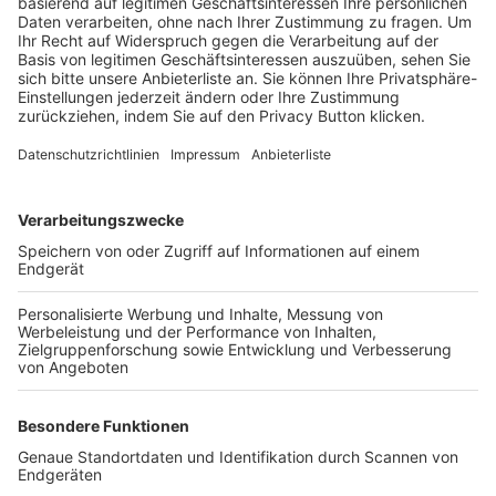
Trainerbörse
Login SpielPlus
FOLGE DEM BFV
TOP-VEREINE
TOP-PARTNER