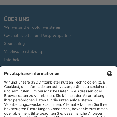
ÜBER UNS
Wer wir sind & wofür wir stehen
Geschäftsstellen und Ansprechpartner
Sponsoring
Vereinsunterstützung
Infothek
Kontakt
HÄUFIG BESUCHTE SEITEN
Pässe und Vereinswechsel
Trainerausbildung
Schulungsangebot Vereinsmitarbeiter
BFV-Geschäftsstellen