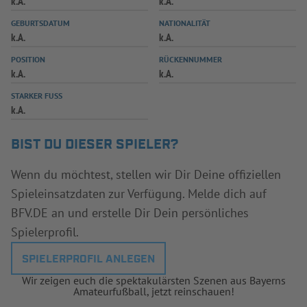
k.A.
k.A.
INFOTHEK
SPIELPLUS
GEBURTSDATUM
NATIONALITÄT
k.A.
k.A.
POSITION
RÜCKENNUMMER
k.A.
k.A.
STARKER FUSS
k.A.
BIST DU DIESER SPIELER?
Wenn du möchtest, stellen wir Dir Deine offiziellen
Spieleinsatzdaten zur Verfügung. Melde dich auf
BFV.DE an und erstelle Dir Dein persönliches
Spielerprofil.
SPIELERPROFIL ANLEGEN
Wir zeigen euch die spektakulärsten Szenen aus Bayerns
Amateurfußball, jetzt reinschauen!