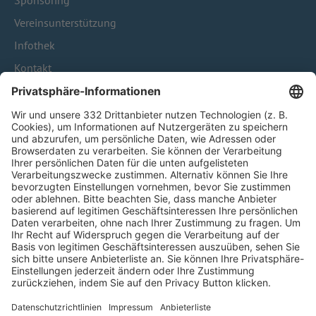
Sponsoring
Vereinsunterstützung
Infothek
Kontakt
HÄUFIG BESUCHTE SEITEN
Pässe und Vereinswechsel
Trainerausbildung
Schulungsangebot Vereinsmitarbeiter
BFV-Geschäftsstellen
Trainerbörse
Login SpielPlus
FOLGE DEM BFV