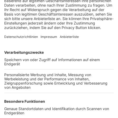
Trainerbörse
Login SpielPlus
FOLGE DEM BFV
TOP-VEREINE
TOP-PARTNER