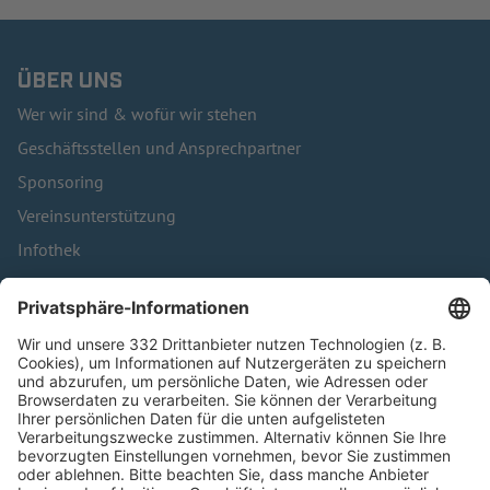
ÜBER UNS
Wer wir sind & wofür wir stehen
Geschäftsstellen und Ansprechpartner
Sponsoring
Vereinsunterstützung
Infothek
Kontakt
HÄUFIG BESUCHTE SEITEN
Pässe und Vereinswechsel
Trainerausbildung
Schulungsangebot Vereinsmitarbeiter
BFV-Geschäftsstellen