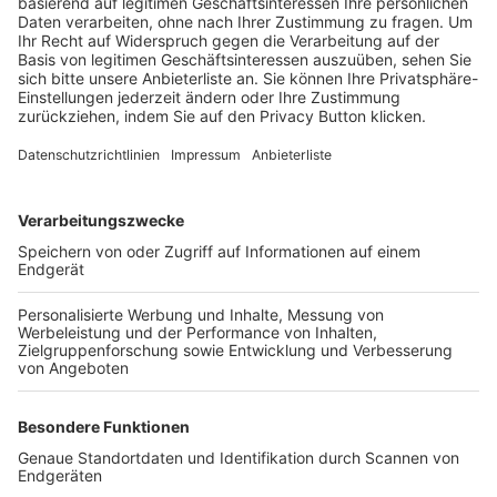
Trainerbörse
Login SpielPlus
FOLGE DEM BFV
TOP-VEREINE
TOP-PARTNER