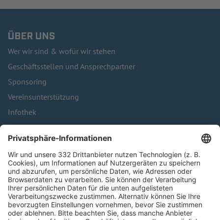
ÜBER UNS
Wer wir sind & wofür wir stehen
Geschäftsstellen und Ansprechpartner
Sponsoring
Vereinsunterstützung
Infothek
Kontakt
HÄUFIG BESUCHTE SEITEN
Pässe und Vereinswechsel
Trainerausbildung
Schulungsangebot Vereinsmitarbeiter
BFV-Geschäftsstellen