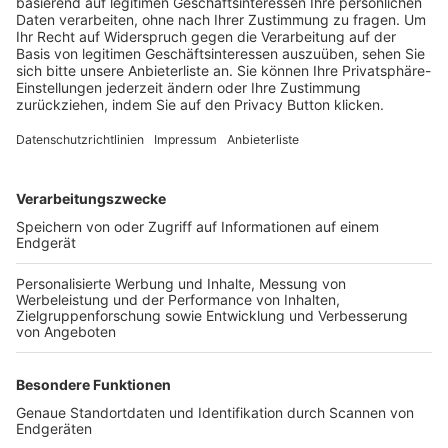
Trainerbörse
Login SpielPlus
FOLGE DEM BFV
TOP-VEREINE
TOP-PARTNER