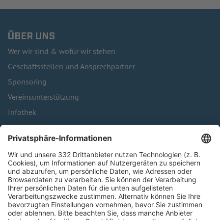
ÜBER UNS
Wer wir sind & wofür wir stehen
Geschäftsstellen und Ansprechpartner
Sponsoring
Vereinsunterstützung
Infothek
Kontakt
HÄUFIG BESUCHTE SEITEN
Pässe und Vereinswechsel
Trainerausbildung
Schulungsangebot Vereinsmitarbeiter
BFV-Geschäftsstellen