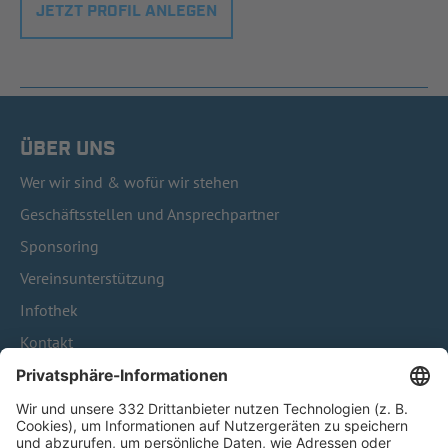
JETZT PROFIL ANLEGEN
ÜBER UNS
Wer wir sind & wofür wir stehen
Geschäftsstellen und Ansprechpartner
Sponsoring
Vereinsunterstützung
Infothek
Kontakt
HÄUFIG BESUCHTE SEITEN
Pässe und Vereinswechsel