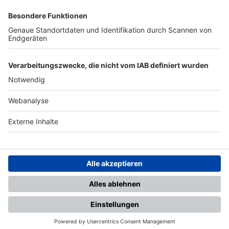
SFV
DFB
UEFA
FIFA
Nutzungsbedingungen
Datenschutz
Impressum