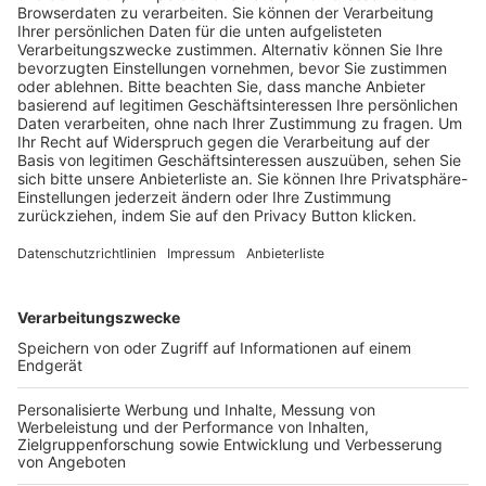
Trainerausbildung
Schulungsangebot Vereinsmitarbeiter
BFV-Geschäftsstellen
Trainerbörse
Login SpielPlus
FOLGE DEM BFV
TOP-VEREINE
TOP-PARTNER