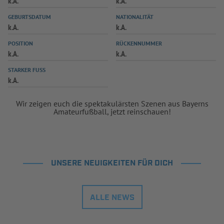
k.A.
k.A.
INFOTHEK
SPIELPLUS
GEBURTSDATUM
NATIONALITÄT
k.A.
k.A.
POSITION
RÜCKENNUMMER
k.A.
k.A.
STARKER FUSS
k.A.
Wir zeigen euch die spektakulärsten Szenen aus Bayerns
Amateurfußball, jetzt reinschauen!
UNSERE NEUIGKEITEN FÜR DICH
ALLE NEWS