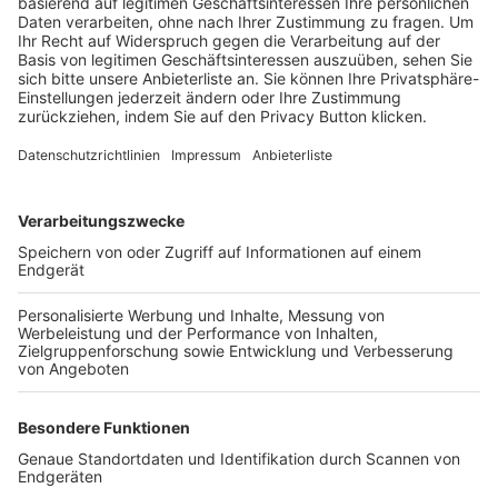
Trainerbörse
Login SpielPlus
FOLGE DEM BFV
TOP-VEREINE
TOP-PARTNER