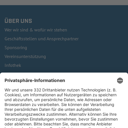
ÜBER UNS
Wer wir sind & wofür wir stehen
Geschäftsstellen und Ansprechpartner
Sponsoring
Vereinsunterstützung
Infothek
Kontakt
HÄUFIG BESUCHTE SEITEN
Pässe und Vereinswechsel
Trainerausbildung
Schulungsangebot Vereinsmitarbeiter
BFV-Geschäftsstellen