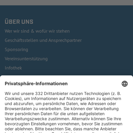
ÜBER UNS
Wer wir sind & wofür wir stehen
Geschäftsstellen und Ansprechpartner
Sponsoring
Vereinsunterstützung
Infothek
Kontakt
HÄUFIG BESUCHTE SEITEN
Pässe und Vereinswechsel
Trainerausbildung
Schulungsangebot Vereinsmitarbeiter
BFV-Geschäftsstellen