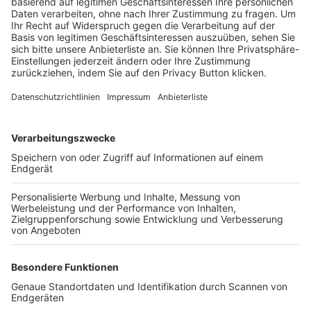
Trainerbörse
Login SpielPlus
FOLGE DEM BFV
TOP-VEREINE
TOP-PARTNER