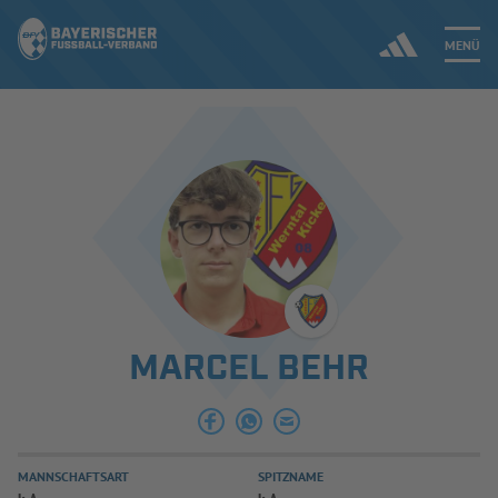
MENÜ
Jetzt einloggen
ERGEBNISSE & WETTBEWERBE
NEUIGKEITEN
SPIELBETRIEB & VERBANDSLEBEN
MARCEL BEHR
AUSBILDUNG & FÖRDERUNG
DER VERBAND
MANNSCHAFTSART
SPITZNAME