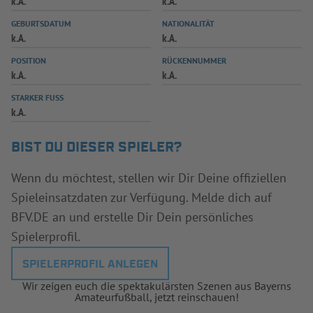
k.A.
k.A.
INFOTHEK
SPIELPLUS
GEBURTSDATUM
NATIONALITÄT
k.A.
k.A.
POSITION
RÜCKENNUMMER
k.A.
k.A.
STARKER FUSS
k.A.
BIST DU DIESER SPIELER?
Wenn du möchtest, stellen wir Dir Deine offiziellen
Spieleinsatzdaten zur Verfügung. Melde dich auf
BFV.DE an und erstelle Dir Dein persönliches
Spielerprofil.
SPIELERPROFIL ANLEGEN
Wir zeigen euch die spektakulärsten Szenen aus Bayerns
Amateurfußball, jetzt reinschauen!