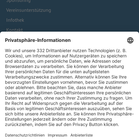
Sponsoring
Vereinsunterstützung
Infothek
Kontakt
HÄUFIG BESUCHTE SEITEN
Pässe und Vereinswechsel
Trainerausbildung
Schulungsangebot Vereinsmitarbeiter
BFV-Geschäftsstellen
Trainerbörse
Login SpielPlus
FOLGE DEM BFV