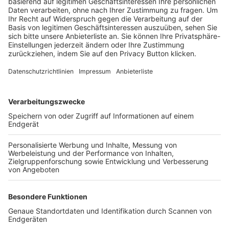
Trainerbörse
Login SpielPlus
FOLGE DEM BFV
TOP-VEREINE
TOP-PARTNER