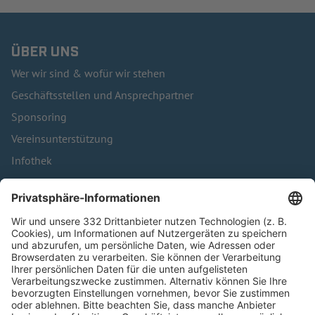
ÜBER UNS
Wer wir sind & wofür wir stehen
Geschäftsstellen und Ansprechpartner
Sponsoring
Vereinsunterstützung
Infothek
Kontakt
HÄUFIG BESUCHTE SEITEN
Pässe und Vereinswechsel
Trainerausbildung
Schulungsangebot Vereinsmitarbeiter
BFV-Geschäftsstellen