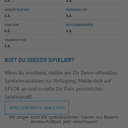
k.A.
k.A.
INFOTHEK
SPIELPLUS
GEBURTSDATUM
NATIONALITÄT
k.A.
k.A.
POSITION
RÜCKENNUMMER
k.A.
k.A.
STARKER FUSS
k.A.
BIST DU DIESER SPIELER?
Wenn du möchtest, stellen wir Dir Deine offiziellen
Spieleinsatzdaten zur Verfügung. Melde dich auf
BFV.DE an und erstelle Dir Dein persönliches
Spielerprofil.
SPIELERPROFIL ANLEGEN
Wir zeigen euch die spektakulärsten Szenen aus Bayerns
Amateurfußball, jetzt reinschauen!