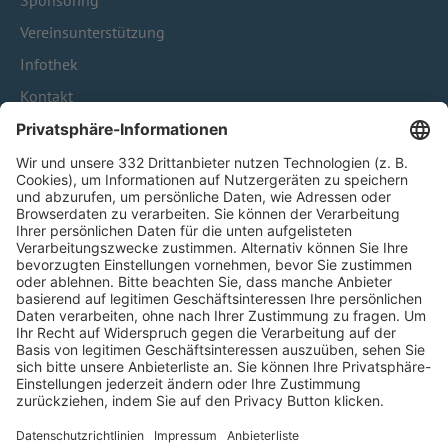
Sponsoring
Vereinsunterstützung
Infothek
Kontakt
HÄUFIG BESUCHTE SEITEN
Pässe und Vereinswechsel
Trainerausbildung
Schulungsangebot Vereinsmitarbeiter
BFV-Geschäftsstellen
Trainerbörse
Login SpielPlus
FOLGE DEM BFV