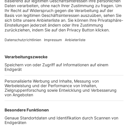
Trainerbörse
Login SpielPlus
FOLGE DEM BFV
TOP-VEREINE
TOP-PARTNER