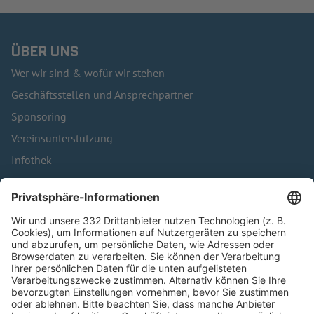
ÜBER UNS
Wer wir sind & wofür wir stehen
Geschäftsstellen und Ansprechpartner
Sponsoring
Vereinsunterstützung
Infothek
Kontakt
HÄUFIG BESUCHTE SEITEN
Pässe und Vereinswechsel
Trainerausbildung
Schulungsangebot Vereinsmitarbeiter
BFV-Geschäftsstellen