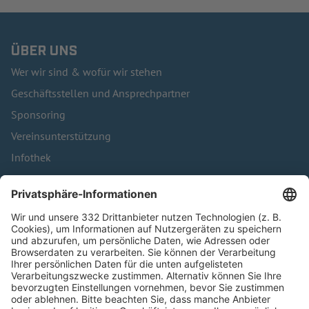
ÜBER UNS
Wer wir sind & wofür wir stehen
Geschäftsstellen und Ansprechpartner
Sponsoring
Vereinsunterstützung
Infothek
Kontakt
HÄUFIG BESUCHTE SEITEN
Pässe und Vereinswechsel
Trainerausbildung
Schulungsangebot Vereinsmitarbeiter
BFV-Geschäftsstellen