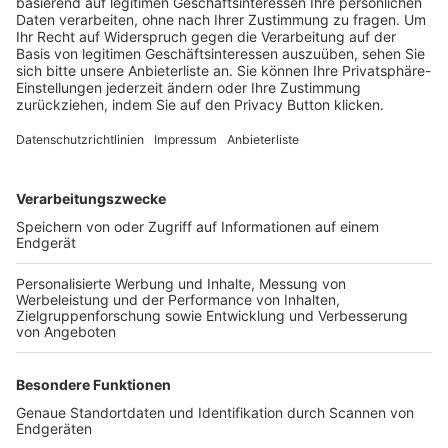
Trainerbörse
Login SpielPlus
FOLGE DEM BFV
TOP-VEREINE
TOP-PARTNER