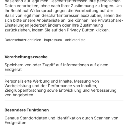
Trainerbörse
Login SpielPlus
FOLGE DEM BFV
TOP-VEREINE
TOP-PARTNER