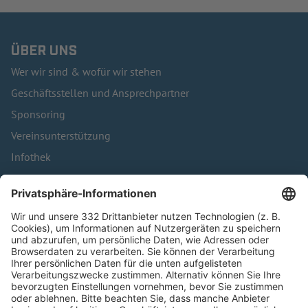
ÜBER UNS
Wer wir sind & wofür wir stehen
Geschäftsstellen und Ansprechpartner
Sponsoring
Vereinsunterstützung
Infothek
Kontakt
HÄUFIG BESUCHTE SEITEN
Pässe und Vereinswechsel
Trainerausbildung
Schulungsangebot Vereinsmitarbeiter
BFV-Geschäftsstellen