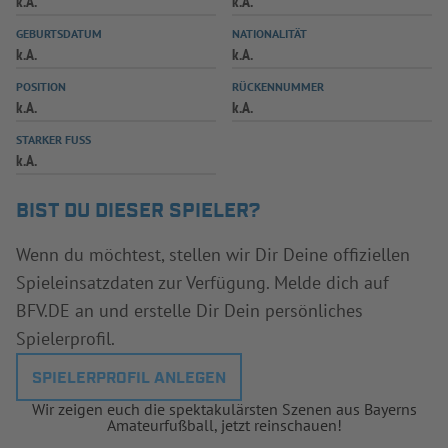
k.A.
k.A.
INFOTHEK
SPIELPLUS
GEBURTSDATUM
NATIONALITÄT
k.A.
k.A.
POSITION
RÜCKENNUMMER
k.A.
k.A.
STARKER FUSS
k.A.
BIST DU DIESER SPIELER?
Wenn du möchtest, stellen wir Dir Deine offiziellen
Spieleinsatzdaten zur Verfügung. Melde dich auf
BFV.DE an und erstelle Dir Dein persönliches
Spielerprofil.
SPIELERPROFIL ANLEGEN
Wir zeigen euch die spektakulärsten Szenen aus Bayerns
Amateurfußball, jetzt reinschauen!