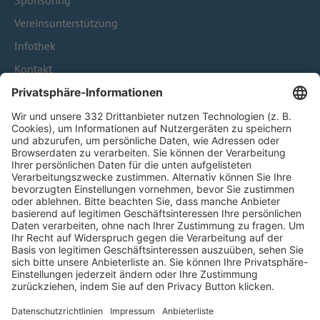
Sponsoring
Vereinsunterstützung
Infothek
Kontakt
HÄUFIG BESUCHTE SEITEN
Pässe und Vereinswechsel
Trainerausbildung
Schulungsangebot Vereinsmitarbeiter
BFV-Geschäftsstellen
Trainerbörse
Login SpielPlus
FOLGE DEM BFV