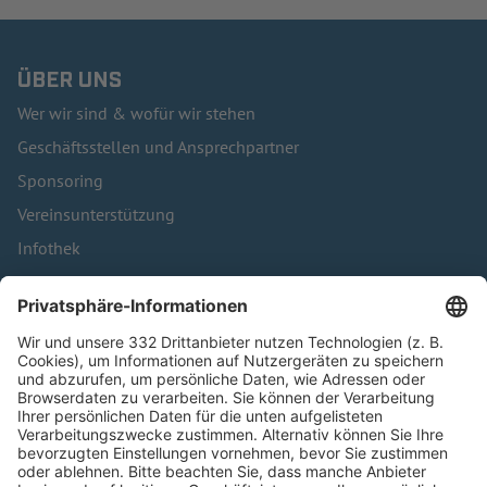
ÜBER UNS
Wer wir sind & wofür wir stehen
Geschäftsstellen und Ansprechpartner
Sponsoring
Vereinsunterstützung
Infothek
Kontakt
HÄUFIG BESUCHTE SEITEN
Pässe und Vereinswechsel
Trainerausbildung
Schulungsangebot Vereinsmitarbeiter
BFV-Geschäftsstellen