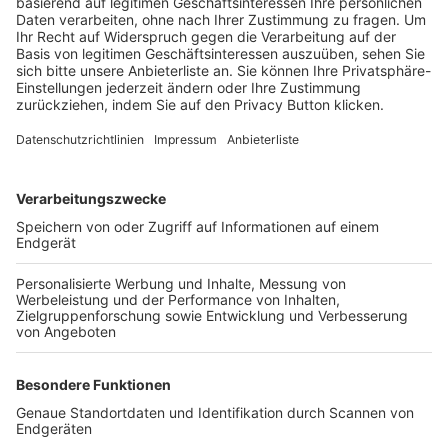
Trainerbörse
Login SpielPlus
FOLGE DEM BFV
TOP-VEREINE
TOP-PARTNER