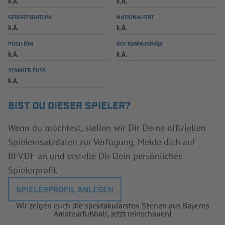
k.A.
k.A.
INFOTHEK
SPIELPLUS
GEBURTSDATUM
NATIONALITÄT
k.A.
k.A.
POSITION
RÜCKENNUMMER
k.A.
k.A.
STARKER FUSS
k.A.
BIST DU DIESER SPIELER?
Wenn du möchtest, stellen wir Dir Deine offiziellen
Spieleinsatzdaten zur Verfügung. Melde dich auf
BFV.DE an und erstelle Dir Dein persönliches
Spielerprofil.
SPIELERPROFIL ANLEGEN
Wir zeigen euch die spektakulärsten Szenen aus Bayerns
Amateurfußball, jetzt reinschauen!