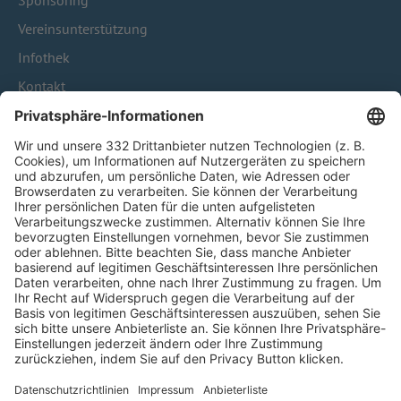
Sponsoring
Vereinsunterstützung
Infothek
Kontakt
HÄUFIG BESUCHTE SEITEN
Pässe und Vereinswechsel
Trainerausbildung
Schulungsangebot Vereinsmitarbeiter
BFV-Geschäftsstellen
Trainerbörse
Login SpielPlus
FOLGE DEM BFV