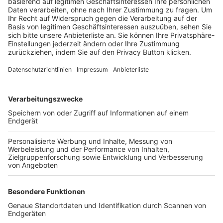
Trainerbörse
Login SpielPlus
FOLGE DEM BFV
TOP-VEREINE
TOP-PARTNER