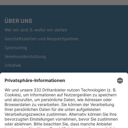
ÜBER UNS
Wer wir sind & wofür wir stehen
Geschäftsstellen und Ansprechpartner
Sponsoring
Vereinsunterstützung
Infothek
Kontakt
HÄUFIG BESUCHTE SEITEN
Pässe und Vereinswechsel
Trainerausbildung
Schulungsangebot Vereinsmitarbeiter
BFV-Geschäftsstellen