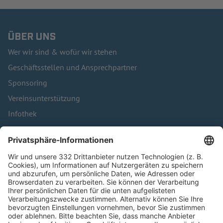
ÜBER UNS
Wer wir sind & wofür wir stehen
Geschäftsstellen und Ansprechpartner
Sponsoring
Vereinsunterstützung
Infothek
Kontakt
HÄUFIG BESUCHTE SEITEN
Pässe und Vereinswechsel
Trainerausbildung
Schulungsangebot Vereinsmitarbeiter
BFV-Geschäftsstellen