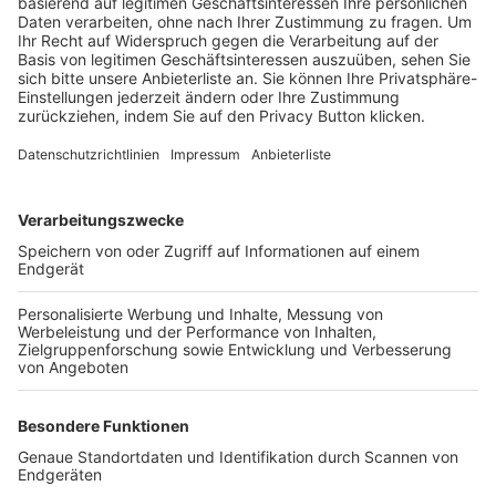
Trainerbörse
Login SpielPlus
FOLGE DEM BFV
TOP-VEREINE
TOP-PARTNER