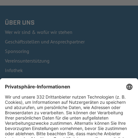
ÜBER UNS
Wer wir sind & wofür wir stehen
Geschäftsstellen und Ansprechpartner
Sponsoring
Vereinsunterstützung
Infothek
Kontakt
HÄUFIG BESUCHTE SEITEN
Pässe und Vereinswechsel
Trainerausbildung
Schulungsangebot Vereinsmitarbeiter
BFV-Geschäftsstellen