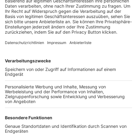
Trainerbörse
Login SpielPlus
FOLGE DEM BFV
TOP-VEREINE
TOP-PARTNER