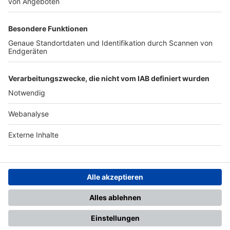
TOP-PARTNER
SFV
DFB
UEFA
FIFA
Nutzungsbedingungen
Datenschutz
Impressum