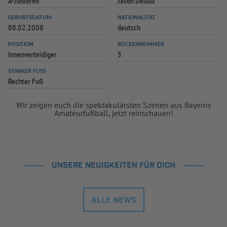
A-Junioren
Jason Delulu
INFOTHEK
SPIELPLUS
GEBURTSDATUM
NATIONALITÄT
08.02.2008
deutsch
POSITION
RÜCKENNUMMER
Innenverteidiger
5
STARKER FUSS
Rechter Fuß
Wir zeigen euch die spektakulärsten Szenen aus Bayerns
Amateurfußball, jetzt reinschauen!
UNSERE NEUIGKEITEN FÜR DICH
ALLE NEWS