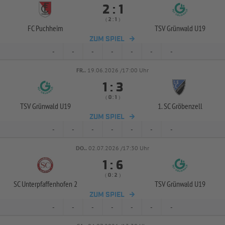


:
( 
 )
:
FC Puchheim
TSV Grünwald U19
ZUM SPIEL
-
-
-
-
-
-
-
FR..
19.06.2026 /17:00 Uhr


:
( 
 )
:
TSV Grünwald U19
1. SC Gröbenzell
ZUM SPIEL
-
-
-
-
-
-
-
DO..
02.07.2026 /17:30 Uhr


:
( 
 )
:
SC Unterpfaffenhofen 2
TSV Grünwald U19
ZUM SPIEL
-
-
-
-
-
-
-