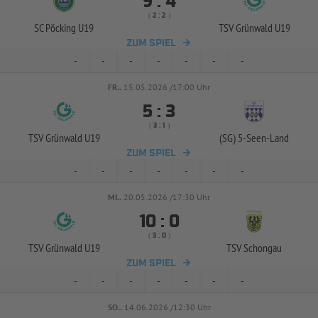


:
( 
 )
:
SC Pöcking U19
TSV Grünwald U19
ZUM SPIEL
-
-
-
-
-
-
-
FR..
15.05.2026 /17:00 Uhr


:
( 
 )
:
TSV Grünwald U19
(SG) 5-
Seen-
Land
ZUM SPIEL
-
-
-
-
-
-
-
MI..
20.05.2026 /17:30 Uhr


:
( 
 )
:
TSV Grünwald U19
TSV Schongau
ZUM SPIEL
-
-
-
-
-
-
-
SO..
14.06.2026 /12:30 Uhr