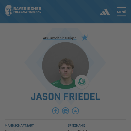
MENÜ
Jetzt einloggen
Als Favorit hinzufügen
ERGEBNISSE & WETTBEWERBE
NEUIGKEITEN
SPIELBETRIEB & VERBANDSLEBEN
JASON FRIEDEL
AUSBILDUNG & FÖRDERUNG
DER VERBAND
MANNSCHAFTSART
SPITZNAME