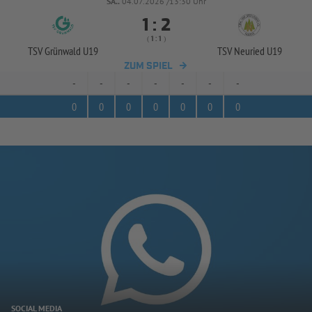
SA..
04.07.2026 /13:30 Uhr


:
( 
 )
:
TSV Grünwald U19
TSV Neuried U19
ZUM SPIEL
-
-
-
-
-
-
-
0
0
0
0
0
0
0
SOCIAL MEDIA