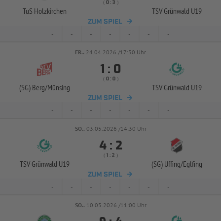
( 
 )
:
TuS Holzkirchen
TSV Grünwald U19
ZUM SPIEL
-
-
-
-
-
-
-
FR..
24.04.2026 /17:30 Uhr


:
( 
 )
:
(SG) Berg/
Münsing
TSV Grünwald U19
ZUM SPIEL
-
-
-
-
-
-
-
SO..
03.05.2026 /14:30 Uhr


:
( 
 )
:
TSV Grünwald U19
(SG) Uffing/
Eglfing
ZUM SPIEL
-
-
-
-
-
-
-
SO..
10.05.2026 /11:00 Uhr