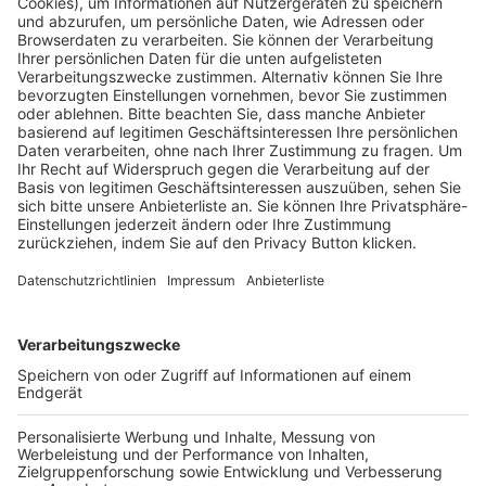
HÄUFIG BESUCHTE SEITEN
Pässe und Vereinswechsel
Trainerausbildung
Schulungsangebot Vereinsmitarbeiter
BFV-Geschäftsstellen
Trainerbörse
Login SpielPlus
FOLGE DEM BFV
TOP-VEREINE