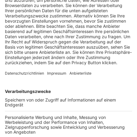
Pässe und Vereinswechsel
Trainerausbildung
Schulungsangebot Vereinsmitarbeiter
BFV-Geschäftsstellen
Trainerbörse
Login SpielPlus
FOLGE DEM BFV
TOP-VEREINE