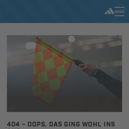
MENÜ
404 – OOPS, DAS GING WOHL INS