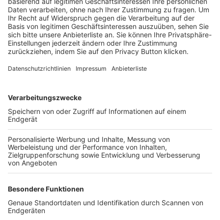
Trainerbörse
Login SpielPlus
FOLGE DEM BFV
TOP-VEREINE
TOP-PARTNER