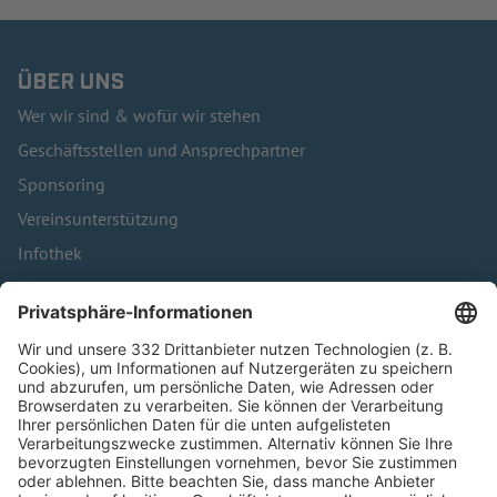
ÜBER UNS
Wer wir sind & wofür wir stehen
Geschäftsstellen und Ansprechpartner
Sponsoring
Vereinsunterstützung
Infothek
Kontakt
HÄUFIG BESUCHTE SEITEN
Pässe und Vereinswechsel
Trainerausbildung
Schulungsangebot Vereinsmitarbeiter
BFV-Geschäftsstellen