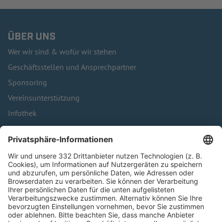
ÜBER UNS
Wer wir sind & wofür wir stehen
Geschäftsstellen und Ansprechpartner
Sponsoring
Vereinsunterstützung
Infothek
Kontakt
HÄUFIG BESUCHTE SEITEN
Pässe und Vereinswechsel
Trainerausbildung
Schulungsangebot Vereinsmitarbeiter
BFV-Geschäftsstellen