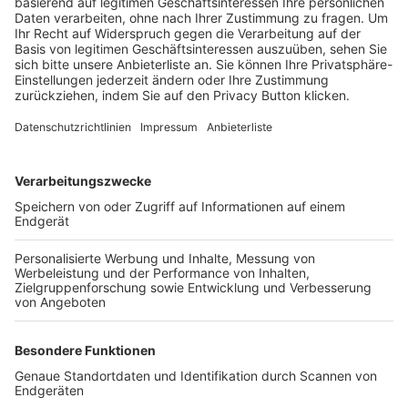
Trainerbörse
Login SpielPlus
FOLGE DEM BFV
TOP-VEREINE
TOP-PARTNER