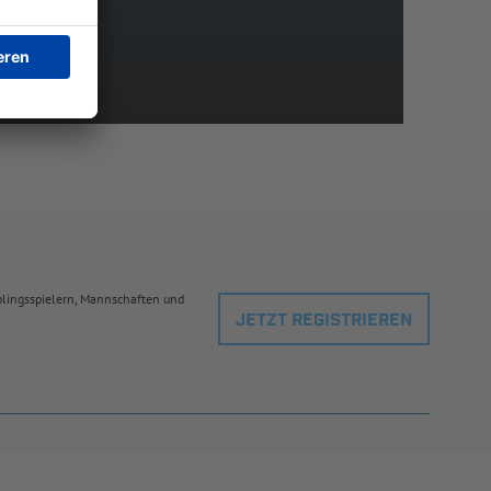
eblingsspielern, Mannschaften und
JETZT REGISTRIEREN