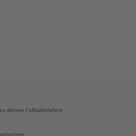
 zu deinem Fußballerlebnis
iedsrichter