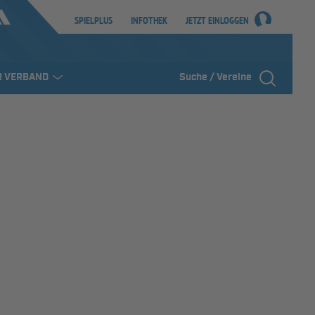
SPIELPLUS
INFOTHEK
JETZT EINLOGGEN
R VERBAND
Suche / Vereine