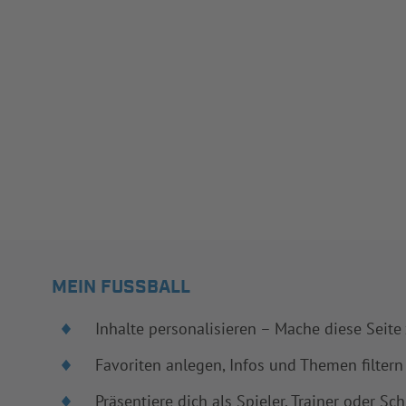
MEIN FUSSBALL
Inhalte personalisieren – Mache diese Seite
Favoriten anlegen, Infos und Themen filtern
Präsentiere dich als Spieler, Trainer oder Sch