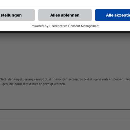
BONNIERE DEN BFV-WHATSAPP-KANAL!
Nach der Registrierung kannst du dir Favoriten setzen. So bist du ganz nah an deinen Li
Ligen, die dann direkt hier angezeigt werden.