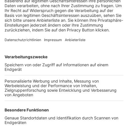
Trainerbörse
Login SpielPlus
FOLGE DEM BFV
TOP-VEREINE
TOP-PARTNER