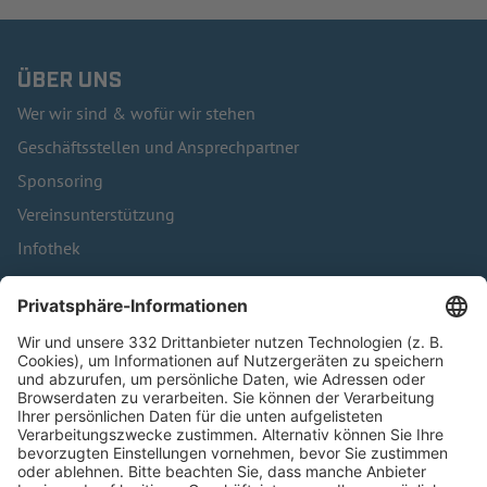
ÜBER UNS
Wer wir sind & wofür wir stehen
Geschäftsstellen und Ansprechpartner
Sponsoring
Vereinsunterstützung
Infothek
Kontakt
HÄUFIG BESUCHTE SEITEN
Pässe und Vereinswechsel
Trainerausbildung
Schulungsangebot Vereinsmitarbeiter
BFV-Geschäftsstellen