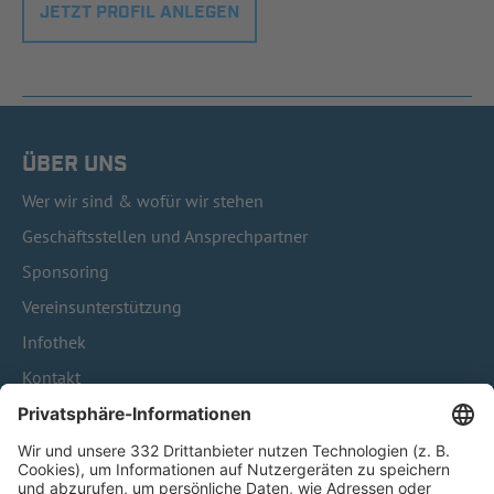
JETZT PROFIL ANLEGEN
ÜBER UNS
Wer wir sind & wofür wir stehen
Geschäftsstellen und Ansprechpartner
Sponsoring
Vereinsunterstützung
Infothek
Kontakt
HÄUFIG BESUCHTE SEITEN
Pässe und Vereinswechsel