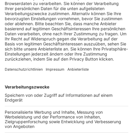
Trainerausbildung
Schulungsangebot Vereinsmitarbeiter
BFV-Geschäftsstellen
Trainerbörse
Login SpielPlus
FOLGE DEM BFV
TOP-VEREINE
TOP-PARTNER