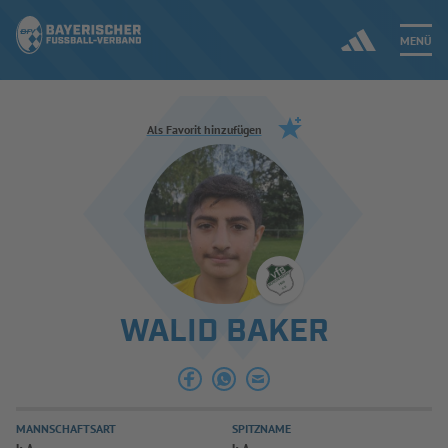
MENÜ
Jetzt einloggen
Als Favorit hinzufügen
ERGEBNISSE & WETTBEWERBE
NEUIGKEITEN
SPIELBETRIEB & VERBANDSLEBEN
WALID BAKER
AUSBILDUNG & FÖRDERUNG
DER VERBAND
MANNSCHAFTSART
SPITZNAME