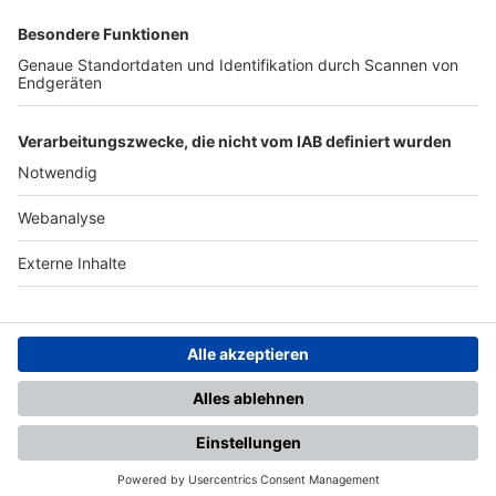
SFV
DFB
UEFA
FIFA
Nutzungsbedingungen
Datenschutz
Impressum