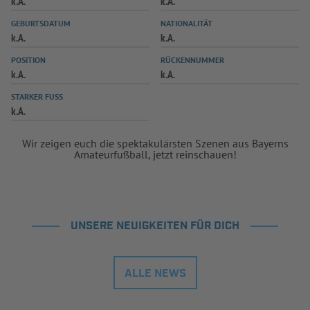
k.A.
k.A.
INFOTHEK
SPIELPLUS
GEBURTSDATUM
NATIONALITÄT
k.A.
k.A.
POSITION
RÜCKENNUMMER
k.A.
k.A.
STARKER FUSS
k.A.
Wir zeigen euch die spektakulärsten Szenen aus Bayerns
Amateurfußball, jetzt reinschauen!
UNSERE NEUIGKEITEN FÜR DICH
ALLE NEWS