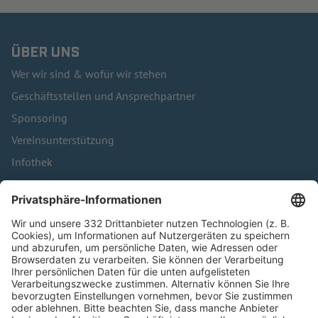
ÜBER UNS
Wer wir sind & wofür wir stehen
Geschäftsstellen und Ansprechpartner
Sponsoring
Vereinsunterstützung
Infothek
Kontakt
HÄUFIG BESUCHTE SEITEN
Pässe und Vereinswechsel
Trainerausbildung
Schulungsangebot Vereinsmitarbeiter
BFV-Geschäftsstellen