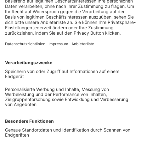
Trainerbörse
Login SpielPlus
FOLGE DEM BFV
TOP-VEREINE
TOP-PARTNER