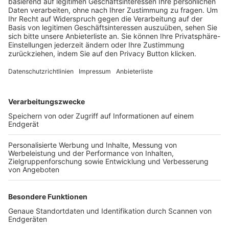
Trainerbörse
Login SpielPlus
FOLGE DEM BFV
TOP-VEREINE
TOP-PARTNER