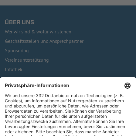
ÜBER UNS
Wer wir sind & wofür wir stehen
Geschäftsstellen und Ansprechpartner
Sponsoring
Vereinsunterstützung
Infothek
Kontakt
HÄUFIG BESUCHTE SEITEN
Pässe und Vereinswechsel
Trainerausbildung
Schulungsangebot Vereinsmitarbeiter
BFV-Geschäftsstellen