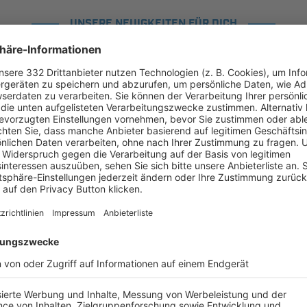
UNSERE NEUIGKEITEN FÜR DICH
ALLE NEWS
chste Spiele
Letzte Spiele
Kompletter Spielplan
FS/H/K-FS/A/1