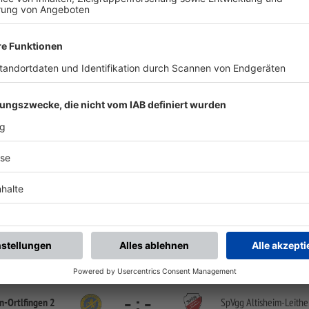
/
Gundelsdorf 2
SV Ehingen-
Ortlfingen
Abgesetzt
Reserve KK Nord 2 Flex
-
:
-
n-
Ortlfingen 2
SV Wörnitzstein-
Berg 3
SV Ehingen Hauptfeld | Am Sportplatz 4 | 86678 Ehingen
Reserve KK Nord 2 Flex
Donaumünster-
-
:
-
SV Ehingen-
Ortlfingen
Erlingshofen 2
Hauptplatz SC Tapfheim | Schulstr. 3 | 86660 Tapfheim
Reserve KK Nord 2 Flex
-
:
-
Untere Zusam 2
SV Ehingen-
Ortlfingen
Sportplatz Pfaffenhofen | Almweg 7 | 86647 Buttenwiesen
Reserve KK Nord 2 Flex
-
:
-
n-
Ortlfingen 2
SpVgg Altisheim-
Leithe