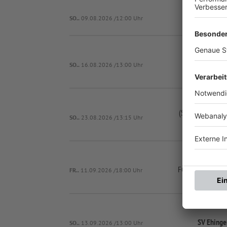
SG Stotzard
SO..
09.08.2026 /12:00 Uhr
SV Ehinge
SO..
16.08.2026 /13:00 Uhr
(SG 1) Tapfheim/
SO..
23.08.2026 /13:15 Uhr
FC Pfaffenhofen-
FR..
11.09.2026 /18:00 Uhr
SV Ehinge
SO..
13.09.2026 /13:00 Uhr