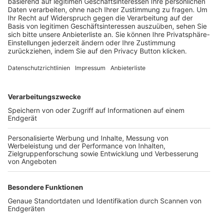
Trainerbörse
Login SpielPlus
FOLGE DEM BFV
TOP-VEREINE
TOP-PARTNER