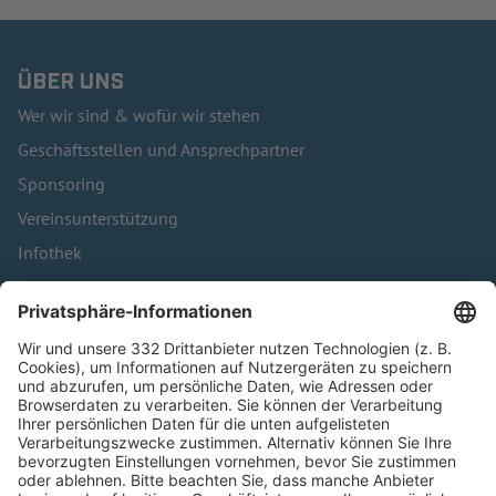
ÜBER UNS
Wer wir sind & wofür wir stehen
Geschäftsstellen und Ansprechpartner
Sponsoring
Vereinsunterstützung
Infothek
Kontakt
HÄUFIG BESUCHTE SEITEN
Pässe und Vereinswechsel
Trainerausbildung
Schulungsangebot Vereinsmitarbeiter
BFV-Geschäftsstellen