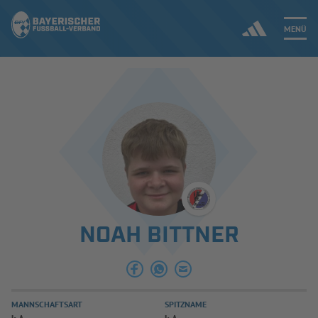
MENÜ
Jetzt einloggen
ERGEBNISSE & WETTBEWERBE
NEUIGKEITEN
SPIELBETRIEB & VERBANDSLEBEN
NOAH BITTNER
AUSBILDUNG & FÖRDERUNG
DER VERBAND
MANNSCHAFTSART
SPITZNAME