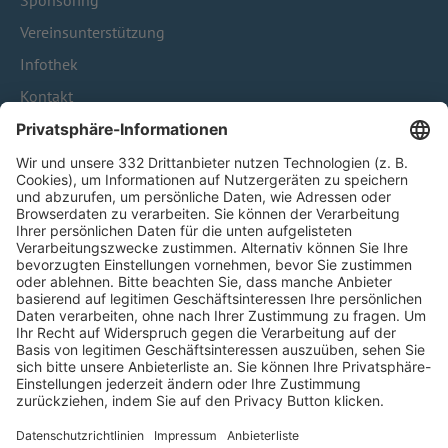
Sponsoring
Vereinsunterstützung
Infothek
Kontakt
HÄUFIG BESUCHTE SEITEN
Pässe und Vereinswechsel
Trainerausbildung
Schulungsangebot Vereinsmitarbeiter
BFV-Geschäftsstellen
Trainerbörse
Login SpielPlus
FOLGE DEM BFV