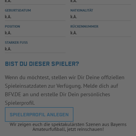
k.A.
k.A.
INFOTHEK
SPIELPLUS
GEBURTSDATUM
NATIONALITÄT
k.A.
k.A.
POSITION
RÜCKENNUMMER
k.A.
k.A.
STARKER FUSS
k.A.
BIST DU DIESER SPIELER?
Wenn du möchtest, stellen wir Dir Deine offiziellen
Spieleinsatzdaten zur Verfügung. Melde dich auf
BFV.DE an und erstelle Dir Dein persönliches
Spielerprofil.
SPIELERPROFIL ANLEGEN
Wir zeigen euch die spektakulärsten Szenen aus Bayerns
Amateurfußball, jetzt reinschauen!