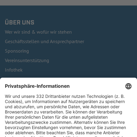
ÜBER UNS
Wer wir sind & wofür wir stehen
Geschäftsstellen und Ansprechpartner
Sponsoring
Vereinsunterstützung
Infothek
Kontakt
HÄUFIG BESUCHTE SEITEN
Pässe und Vereinswechsel
Trainerausbildung
Schulungsangebot Vereinsmitarbeiter
BFV-Geschäftsstellen