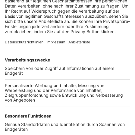
Trainerbörse
Login SpielPlus
FOLGE DEM BFV
TOP-VEREINE
TOP-PARTNER