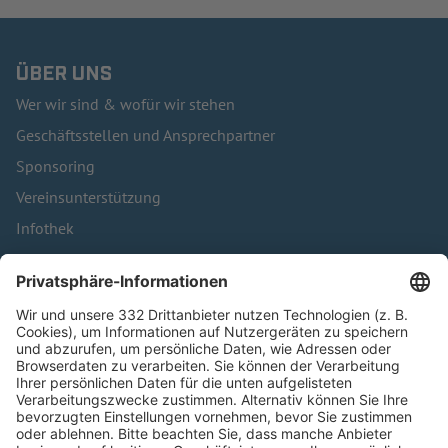
ÜBER UNS
Wer wir sind & wofür wir stehen
Geschäftsstellen und Ansprechpartner
Sponsoring
Vereinsunterstützung
Infothek
Kontakt
HÄUFIG BESUCHTE SEITEN
Pässe und Vereinswechsel
Trainerausbildung
Schulungsangebot Vereinsmitarbeiter
BFV-Geschäftsstellen