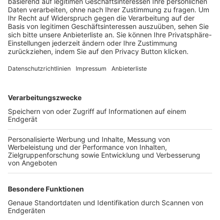
Trainerbörse
Login SpielPlus
FOLGE DEM BFV
TOP-VEREINE
TOP-PARTNER