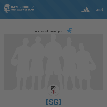
MENÜ
Jetzt einloggen
Als Favorit hinzufügen
ERGEBNISSE & WETTBEWERBE
NEUIGKEITEN
SPIELBETRIEB & VERBANDSLEBEN
AUSBILDUNG & FÖRDERUNG
DER VERBAND
(SG)