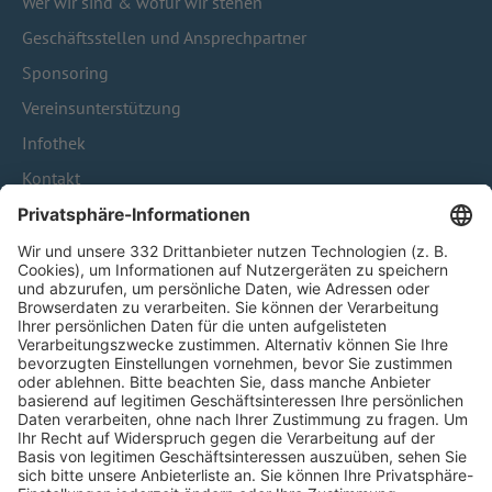
Wer wir sind & wofür wir stehen
Geschäftsstellen und Ansprechpartner
Sponsoring
Vereinsunterstützung
Infothek
Kontakt
HÄUFIG BESUCHTE SEITEN
Pässe und Vereinswechsel
Trainerausbildung
Schulungsangebot Vereinsmitarbeiter
BFV-Geschäftsstellen
Trainerbörse
Login SpielPlus