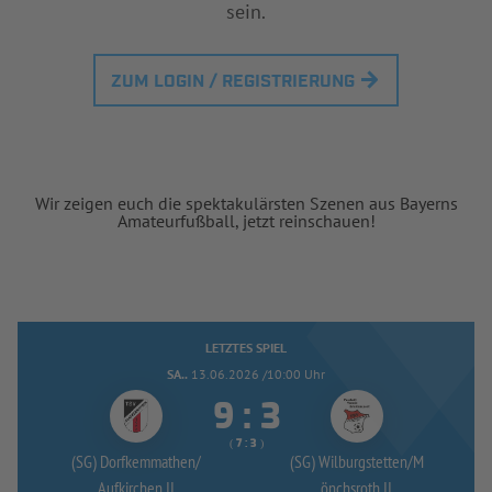
sein.
ZUM LOGIN / REGISTRIERUNG
Wir zeigen euch die spektakulärsten Szenen aus Bayerns
Amateurfußball, jetzt reinschauen!
LETZTES SPIEL
SA..
13.06.2026 /10:00 Uhr


:
( 
 )
:
(SG) Dorfkemmathen/
(SG) Wilburgstetten/
M
Aufkirchen II
önchsroth II