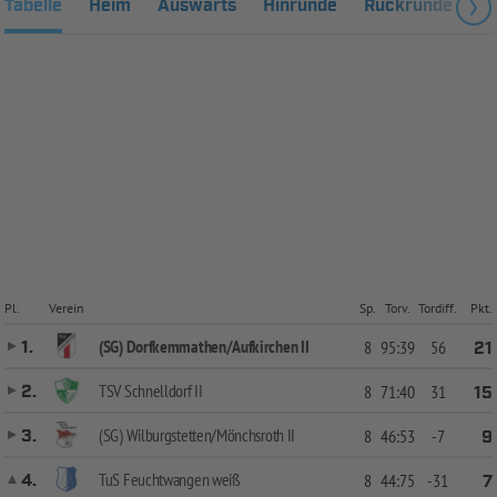
Tabelle
Heim
Auswärts
Hinrunde
Rückrunde
Fa
Pl.
Verein
Sp.
Torv.
Tordiff.
Pkt.
(SG) Dorfkemmathen/Aufkirchen II
1.
8
95:39
56
21
TSV Schnelldorf II
2.
8
71:40
31
15
(SG) Wilburgstetten/Mönchsroth II
3.
8
46:53
-7
9
TuS Feuchtwangen weiß
4.
8
44:75
-31
7