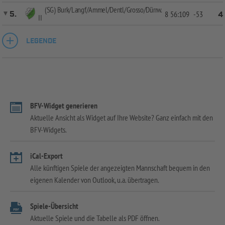
(SG) Burk/Langf/Ammel/Dentl/Grosso/Dürrw.
5.
8
56:109
-53
4
II
LEGENDE
BFV-Widget generieren
Aktuelle Ansicht als Widget auf Ihre Website? Ganz einfach mit den
BFV-Widgets.
iCal-Export
Alle künftigen Spiele der angezeigten Mannschaft bequem in den
eigenen Kalender von Outlook, u.a. übertragen.
Spiele-Übersicht
Aktuelle Spiele und die Tabelle als PDF öffnen.