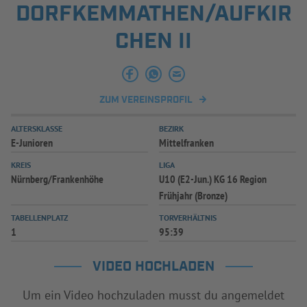
DORFKEMMATHEN/AUFKIR
INFOTHEK
SPIELPLUS
CHEN II
ZUM VEREINSPROFIL
ALTERSKLASSE
BEZIRK
E-Junioren
Mittelfranken
KREIS
LIGA
Nürnberg/Frankenhöhe
U10 (E2-Jun.) KG 16 Region
Frühjahr (Bronze)
TABELLENPLATZ
TORVERHÄLTNIS
1
95:39
VIDEO HOCHLADEN
Um ein Video hochzuladen musst du angemeldet