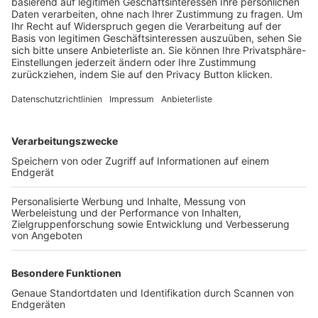
Trainerbörse
Login SpielPlus
FOLGE DEM BFV
TOP-VEREINE
TOP-PARTNER