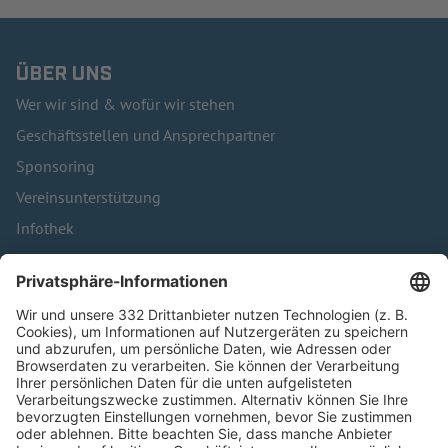
ÜBER UNS
Wer wir sind & wofür wir stehen
Geschäftsstellen und Ansprechpartner
Sponsoring
Vereinsunterstützung
Infothek
Kontakt
HÄUFIG BESUCHTE SEITEN
Pässe und Vereinswechsel
Trainerausbildung
Schulungsangebot Vereinsmitarbeiter
BFV-Geschäftsstellen