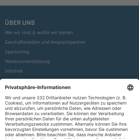
ÜBER UNS
Wer wir sind & wofür wir stehen
Geschäftsstellen und Ansprechpartner
Sponsoring
Vereinsunterstützung
Infothek
Kontakt
HÄUFIG BESUCHTE SEITEN
Pässe und Vereinswechsel
Trainerausbildung
Schulungsangebot Vereinsmitarbeiter
BFV-Geschäftsstellen