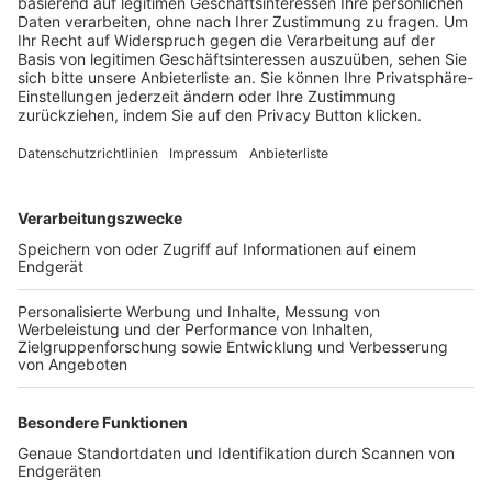
Trainerbörse
Login SpielPlus
FOLGE DEM BFV
TOP-VEREINE
TOP-PARTNER