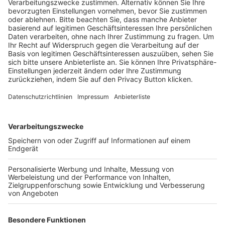
Schulungsangebot Vereinsmitarbeiter
BFV-Geschäftsstellen
Trainerbörse
Login SpielPlus
FOLGE DEM BFV
TOP-VEREINE
TOP-PARTNER