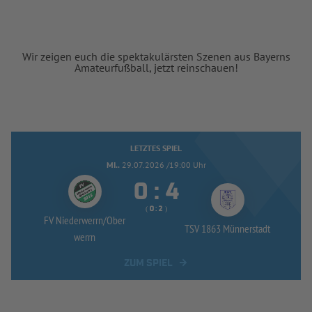
Wir zeigen euch die spektakulärsten Szenen aus Bayerns
Amateurfußball, jetzt reinschauen!
LETZTES SPIEL
MI..
29.07.2026 /19:00 Uhr


:
( 
 )
:
FV Niederwerrn/
Ober
TSV 1863 Münnerstadt
werrn
ZUM SPIEL