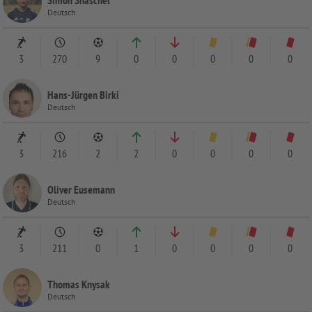
Deutsch
3
270
9
0
0
0
0
0
Hans-Jürgen Birki
Deutsch
3
216
2
2
0
0
0
0
Oliver Eusemann
Deutsch
3
211
0
1
0
0
0
0
Thomas Knysak
Deutsch