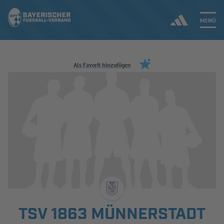
MENÜ
Jetzt einloggen
Als Favorit hinzufügen
ERGEBNISSE & WETTBEWERBE
NEUIGKEITEN
SPIELBETRIEB & VERBANDSLEBEN
AUSBILDUNG & FÖRDERUNG
DER VERBAND
TSV 1863 MÜNNERSTADT