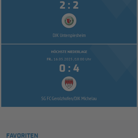


:
DJK Unterspiesheim
HÖCHSTE NIEDERLAGE
FR..
16.05.2025 /18:00 Uhr


:
SG FC Gerolzhofen/
DJK Michelau
FAVORITEN