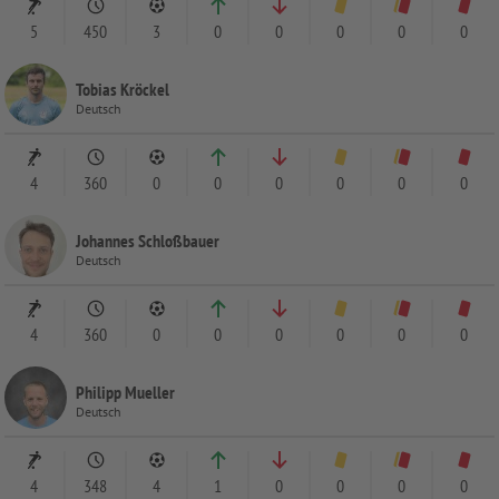
5
450
3
0
0
0
0
0
Tobias Kröckel
Deutsch
4
360
0
0
0
0
0
0
Johannes Schloßbauer
Deutsch
4
360
0
0
0
0
0
0
Philipp Mueller
Deutsch
4
348
4
1
0
0
0
0