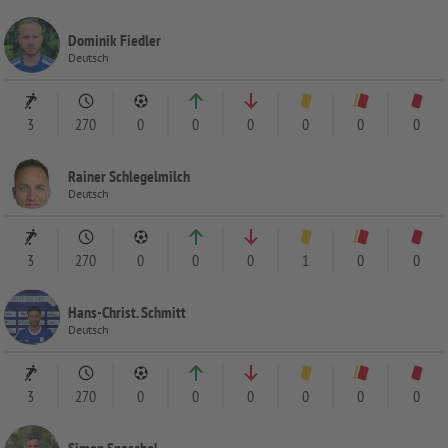
Dominik Fiedler
Deutsch
3
270
0
0
0
0
0
0
Rainer Schlegelmilch
Deutsch
3
270
0
0
0
1
0
0
Hans-Christ. Schmitt
Deutsch
3
270
0
0
0
0
0
0
Simon Snaschel