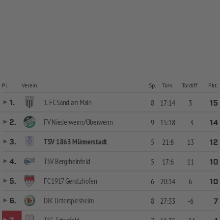
Pl.
Verein
Sp.
Torv.
Tordiff.
Pkt.
1. FC Sand am Main
1.
8
17:14
3
15
FV Niederwerrn/Oberwerrn
2.
9
15:18
-3
14
TSV 1863 Münnerstadt
3.
5
21:8
13
12
TSV Bergrheinfeld
4.
5
17:6
11
10
FC 1917 Gerolzhofen
5.
6
20:14
6
10
DJK Unterspiesheim
6.
8
27:33
-6
7
TSG Estenfeld